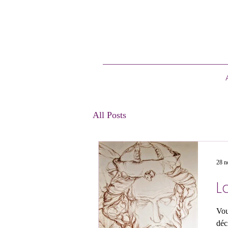
All Posts
28 n
L
Vou
déc