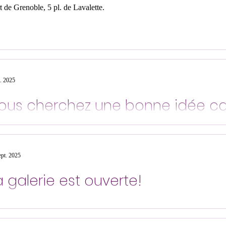
rt de Grenoble, 5 pl. de Lavalette.
t. 2025
ous cherchez une bonne idée c
VEAU! Les œuvres de la saison 2024/2025 sont disponibles à la vent
tes votre choix parmi l'éventail...
ept. 2025
a galerie est ouverte!
 cours de dessin de Monestier-de-Clermont ont bien repris ce mercredi 
xposition de nos travaux en ligne....