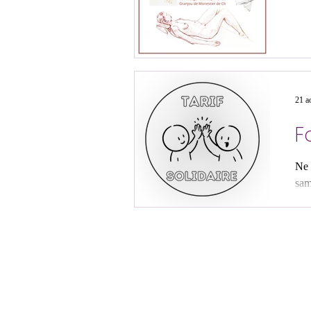
21 a
F
Ne 
sam