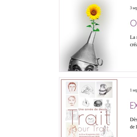
3 se
O
La 
cré
1 se
E
Dès 
de 