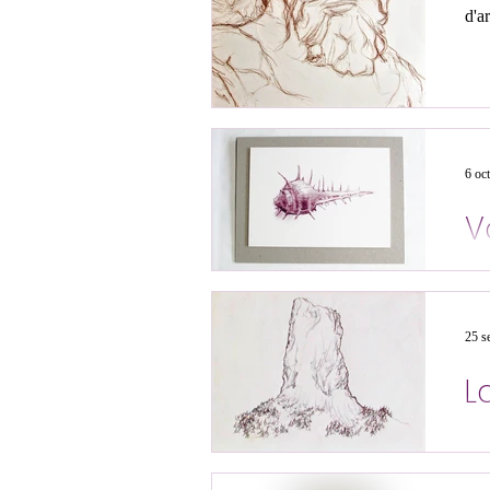
d'a
6 oc
V
NOU
fai
25 s
L
Les
l'e